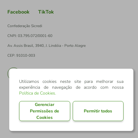
Facebook
TikTok
Confederação Sicredi
CNPJ: 03.795.072/0001-60
Av. Assis Brasil, 3940, J. Lindóia - Porto Alegre
CEP: 91010-003
PT
EN
Utilizamos cookies neste site para melhorar sua
experiência de navegação de acordo com nossa
Política de Cookies
.
Gerenciar
Permissões de
Permitir todos
Cookies