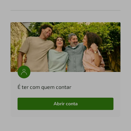
É ter com quem contar
Abrir conta