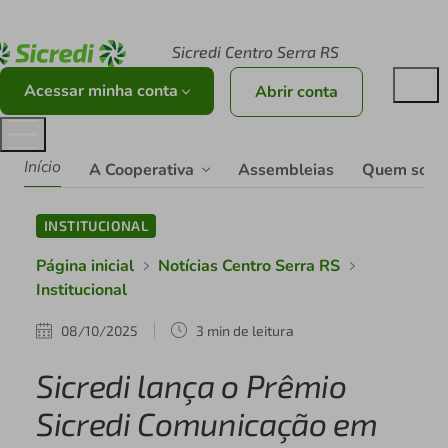
Acesse sicredi.com.br
Sicredi Centro Serra RS
Acessar minha conta
Abrir conta
Início
A Cooperativa
Assembleias
Quem som
INSTITUCIONAL
Página inicial
Notícias Centro Serra RS
Institucional
08/10/2025
3 min de leitura
Sicredi lança o Prêmio
Sicredi Comunicação em