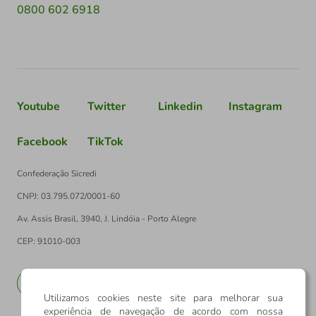
0800 602 6918
Youtube
Twitter
Linkedin
Instagram
Facebook
TikTok
Confederação Sicredi
CNPJ: 03.795.072/0001-60
Av. Assis Brasil, 3940, J. Lindóia - Porto Alegre
CEP: 91010-003
PT
EN
Utilizamos cookies neste site para melhorar sua
experiência de navegação de acordo com nossa