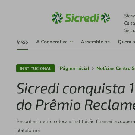
Acesse sicredi.com.br
Sicre
Cent
Serr
A Cooperativa
Assembleias
Quem 
Início
Página inicial
Notícias Centro 
INSTITUCIONAL
Sicredi conquista 
do Prêmio Reclam
Reconhecimento coloca a instituição financeira coope
plataforma