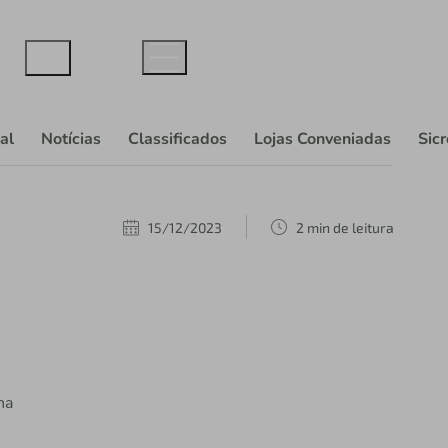
al
Notícias
Classificados
Lojas Conveniadas
Sic
15/12/2023
2 min de leitura
na