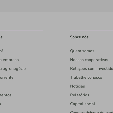
os
Sobre nós
cê
Quem somos
ua empresa
Nossas cooperativas
u agronegócio
Relações com investid
orrente
Trabalhe conosco
Notícias
mentos
Relatórios
s
Capital social
Cooperativismo de créd