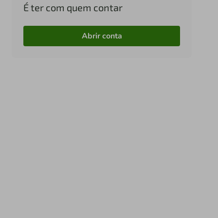
É ter com quem contar
Abrir conta