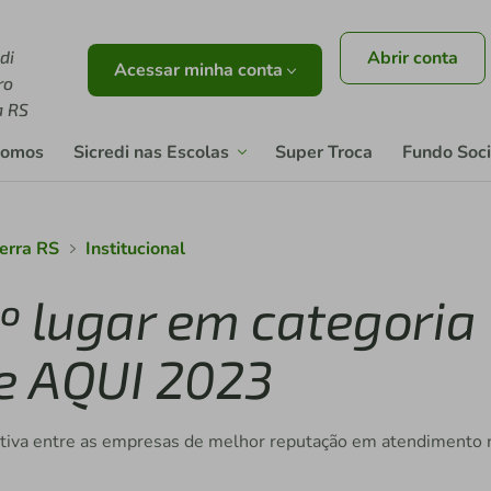
di
Abrir conta
Acessar minha conta
ro
a RS
somos
Sicredi nas Escolas
Super Troca
Fundo Soci
Serra RS
Institucional
1º lugar em categoria
e AQUI 2023
rativa entre as empresas de melhor reputação em atendimento 