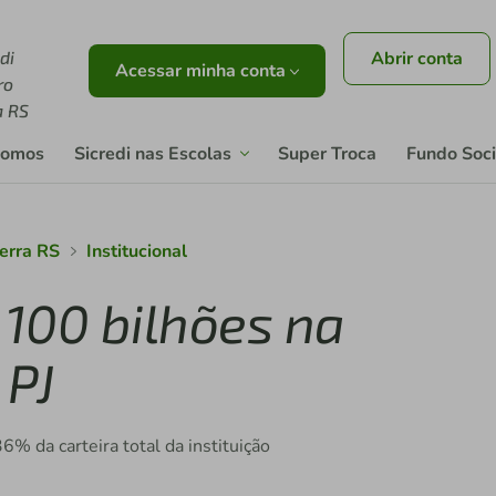
di
Abrir conta
Acessar minha conta
ro
a RS
somos
Sicredi nas Escolas
Super Troca
Fundo Soci
Serra RS
Institucional
 100 bilhões na
 PJ
 da carteira total da instituição