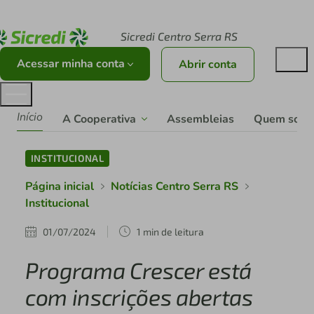
Acesse sicredi.com.br
Sicredi Centro Serra RS
Acessar minha conta
Abrir conta
Início
A Cooperativa
Assembleias
Quem som
INSTITUCIONAL
Página inicial
Notícias Centro Serra RS
Institucional
01/07/2024
1 min de leitura
Programa Crescer está
com inscrições abertas