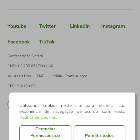
Youtube
Twitter
Linkedin
Instagram
Facebook
TikTok
Confederação Sicredi
CNPJ: 03.795.072/0001-60
Av. Assis Brasil, 3940, J. Lindóia - Porto Alegre
CEP: 91010-003
PT
EN
Utilizamos cookies neste site para melhorar sua
experiência de navegação de acordo com nossa
Política de Cookies
.
Gerenciar
Permissões de
Permitir todos