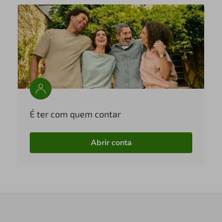
É ter com quem contar
Abrir conta