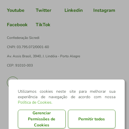
Youtube
Twitter
Linkedin
Instagram
Facebook
TikTok
Confederação Sicredi
CNPJ: 03.795.072/0001-60
Av. Assis Brasil, 3940, J. Lindóia - Porto Alegre
CEP: 91010-003
PT
EN
Utilizamos cookies neste site para melhorar sua
experiência de navegação de acordo com nossa
Política de Cookies
.
Gerenciar
Permissões de
Permitir todos
Cookies