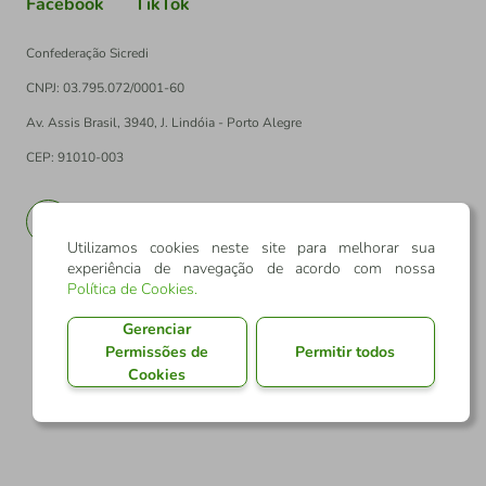
Facebook
TikTok
Confederação Sicredi
CNPJ: 03.795.072/0001-60
Av. Assis Brasil, 3940, J. Lindóia - Porto Alegre
CEP: 91010-003
PT
EN
Utilizamos cookies neste site para melhorar sua
experiência de navegação de acordo com nossa
Política de Cookies
.
Gerenciar
Permissões de
Permitir todos
Cookies