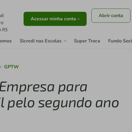
di
Abrir conta
Acessar minha conta
ro
a RS
somos
Sicredi nas Escolas
Super Troca
Fundo Soci
GPTW
r Empresa para
il pelo segundo ano