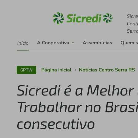
Acesse sicredi.com.br
Sicre
Cent
Serr
A Cooperativa
Assembleias
Quem 
Início
Página inicial
Notícias Centro Serra RS
GPTW
Sicredi é a Melho
Trabalhar no Bras
consecutivo