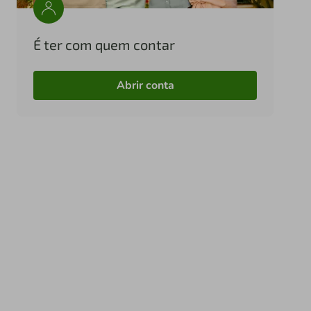
É ter com quem contar
Abrir conta