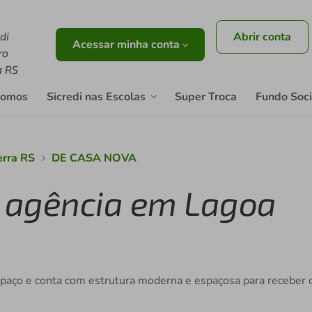
di
Abrir conta
Acessar minha conta
ro
a RS
somos
Sicredi nas Escolas
Super Troca
Fundo Soci
erra RS
DE CASA NOVA
a agência em Lagoa
spaço e conta com estrutura moderna e espaçosa para receber 