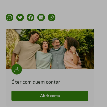
É ter com quem contar
Abrir conta