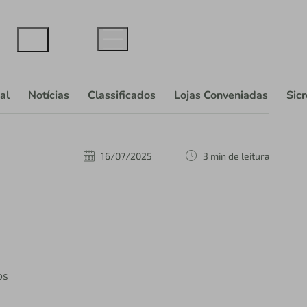
al
Notícias
Classificados
Lojas Conveniadas
Sic
16/07/2025
3 min de leitura
os