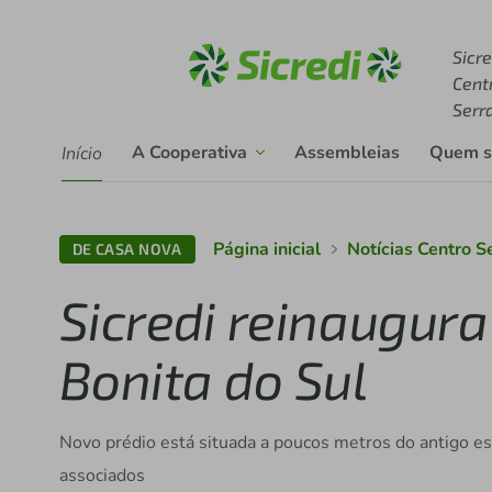
Acesse sicredi.com.br
Sicre
Cent
Serr
A Cooperativa
Assembleias
Quem 
Início
Página inicial
Notícias Centro S
DE CASA NOVA
Sicredi reinaugur
Bonita do Sul
Novo prédio está situada a poucos metros do antigo e
associados