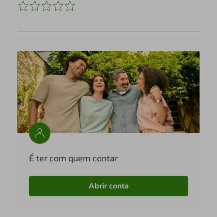
É ter com quem contar
Abrir conta