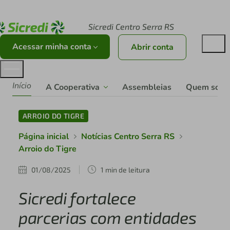
Acesse sicredi.com.br
Sicredi Centro Serra RS
Acessar minha conta
Abrir conta
Início
A Cooperativa
Assembleias
Quem som
ARROIO DO TIGRE
Página inicial
Notícias Centro Serra RS
Arroio do Tigre
01/08/2025
1 min de leitura
Sicredi fortalece
parcerias com entidades