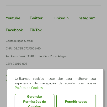
Youtube
Twitter
Linkedin
Instagram
Facebook
TikTok
Confederação Sicredi
CNPJ: 03.795.072/0001-60
Av. Assis Brasil, 3940, J. Lindóia - Porto Alegre
CEP: 91010-003
PT
EN
Utilizamos cookies neste site para melhorar sua
experiência de navegação de acordo com nossa
Política de Cookies
.
Gerenciar
Permissões de
Permitir todos
Cookies