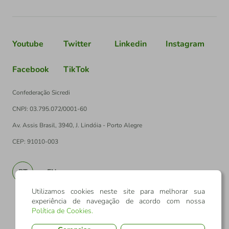
Youtube
Twitter
Linkedin
Instagram
Facebook
TikTok
Confederação Sicredi
CNPJ: 03.795.072/0001-60
Av. Assis Brasil, 3940, J. Lindóia - Porto Alegre
CEP: 91010-003
PT
EN
Utilizamos cookies neste site para melhorar sua
experiência de navegação de acordo com nossa
Política de Cookies
.