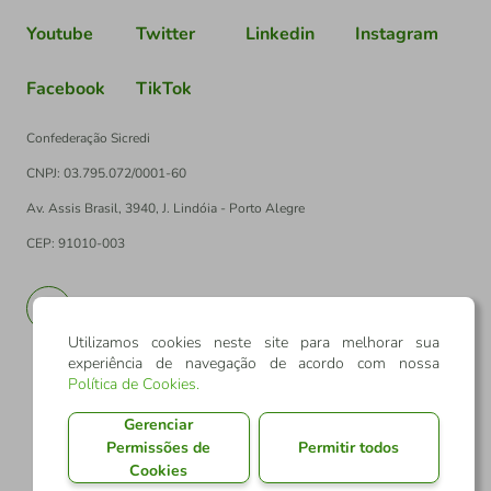
Youtube
Twitter
Linkedin
Instagram
Facebook
TikTok
Confederação Sicredi
CNPJ: 03.795.072/0001-60
Av. Assis Brasil, 3940, J. Lindóia - Porto Alegre
CEP: 91010-003
PT
EN
Utilizamos cookies neste site para melhorar sua
experiência de navegação de acordo com nossa
Política de Cookies
.
Gerenciar
Permissões de
Permitir todos
Cookies