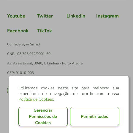
Youtube
Twitter
Linkedin
Instagram
Facebook
TikTok
Confederação Sicredi
CNPJ: 03.795.072/0001-60
Av. Assis Brasil, 3940, J. Lindóia - Porto Alegre
CEP: 91010-003
Utilizamos cookies neste site para melhorar sua
PT
EN
experiência de navegação de acordo com nossa
Política de Cookies
.
Gerenciar
Permissões de
Permitir todos
Cookies