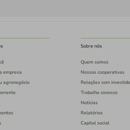
os
Sobre nós
cê
Quem somos
ua empresa
Nossas cooperativas
u agronegócio
Relações com investid
orrente
Trabalhe conosco
Notícias
mentos
Relatórios
s
Capital social