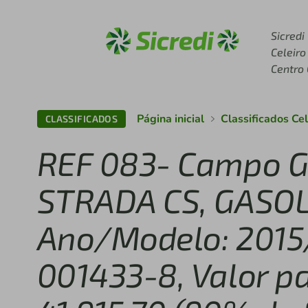
Acesse sicredi.com.br
Sicredi
Celeiro
Centro
Página inicial
Classificados Ce
CLASSIFICADOS
REF 083- Campo G
STRADA CS, GASO
Ano/Modelo: 2015
001433-8, Valor p