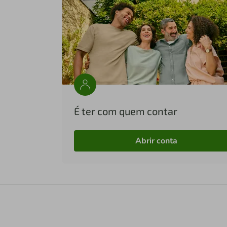
É ter com quem contar
Abrir conta