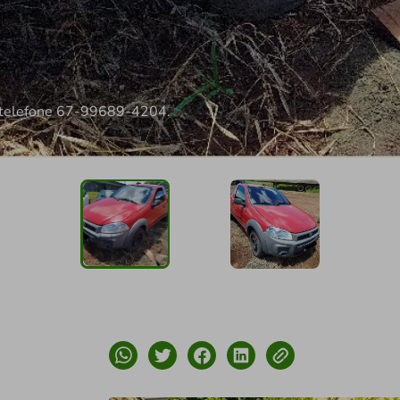
o telefone 67-99689-4204.