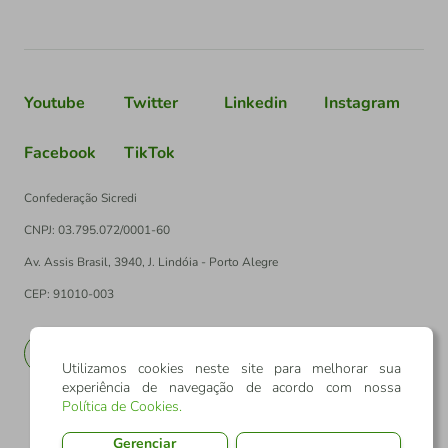
Youtube
Twitter
Linkedin
Instagram
Facebook
TikTok
Confederação Sicredi
CNPJ: 03.795.072/0001-60
Av. Assis Brasil, 3940, J. Lindóia - Porto Alegre
CEP: 91010-003
PT
EN
Utilizamos cookies neste site para melhorar sua
experiência de navegação de acordo com nossa
Política de Cookies
.
Gerenciar