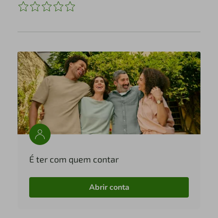
É ter com quem contar
Abrir conta