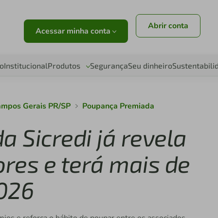
Abrir conta
Acessar minha conta
o
Institucional
Produtos
Segurança
Seu dinheiro
Sustentabili
ampos Gerais PR/SP
Poupança Premiada
 Sicredi já revela
res e terá mais de
026