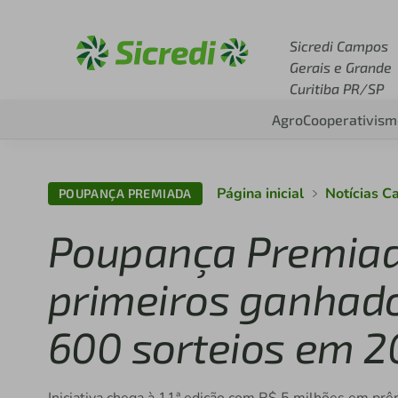
Acesse sicredi.com.br
Sicredi Campos
Gerais e Grande
Curitiba PR/SP
Agro
Cooperativism
Página inicial
Notícias C
POUPANÇA PREMIADA
Poupança Premiada
primeiros ganhado
600 sorteios em 2