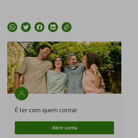
É ter com quem contar
Abrir conta