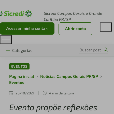
Acesse sicredi.com.br
Sicredi Campos Gerais e Grande
Curitiba PR/SP
Acessar minha conta
Abrir conta
Categorias
EVENTOS
Página inicial
Notícias Campos Gerais PR/SP
Eventos
26/10/2021
4 min de leitura
Evento propõe reflexões