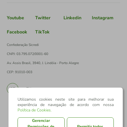
Youtube
Twitter
Linkedin
Instagram
Facebook
TikTok
Confederação Sicredi
CNPJ: 03.795.072/0001-60
Av. Assis Brasil, 3940, J. Lindóia - Porto Alegre
CEP: 91010-003
PT
EN
Utilizamos cookies neste site para melhorar sua
experiência de navegação de acordo com nossa
Política de Cookies
.
Gerenciar
Permissões de
Permitir todos