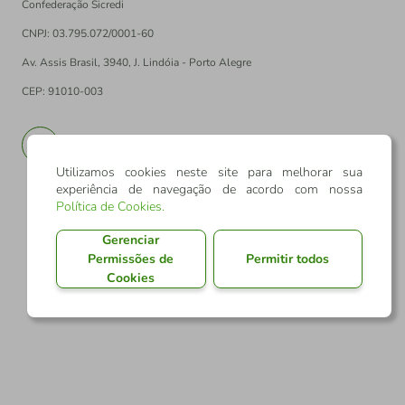
Confederação Sicredi
CNPJ: 03.795.072/0001-60
Av. Assis Brasil, 3940, J. Lindóia - Porto Alegre
CEP: 91010-003
PT
EN
Utilizamos cookies neste site para melhorar sua
experiência de navegação de acordo com nossa
Política de Cookies
.
Gerenciar
Permissões de
Permitir todos
Cookies