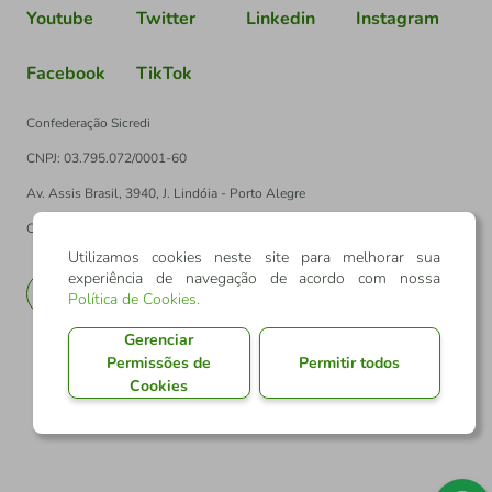
Youtube
Twitter
Linkedin
Instagram
Facebook
TikTok
Confederação Sicredi
CNPJ: 03.795.072/0001-60
Av. Assis Brasil, 3940, J. Lindóia - Porto Alegre
CEP: 91010-003
Utilizamos cookies neste site para melhorar sua
experiência de navegação de acordo com nossa
PT
EN
Política de Cookies
.
Gerenciar
Permissões de
Permitir todos
Cookies