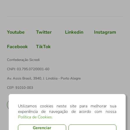
Youtube
Twitter
Linkedin
Instagram
Facebook
TikTok
Confederação Sicredi
CNPJ: 03.795.072/0001-60
Av. Assis Brasil, 3940, J. Lindóia - Porto Alegre
CEP: 91010-003
PT
EN
Utilizamos cookies neste site para melhorar sua
experiência de navegação de acordo com nossa
Política de Cookies
.
Gerenciar