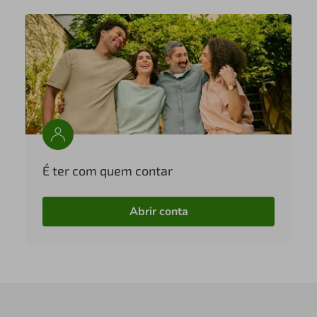
É ter com quem contar
Abrir conta