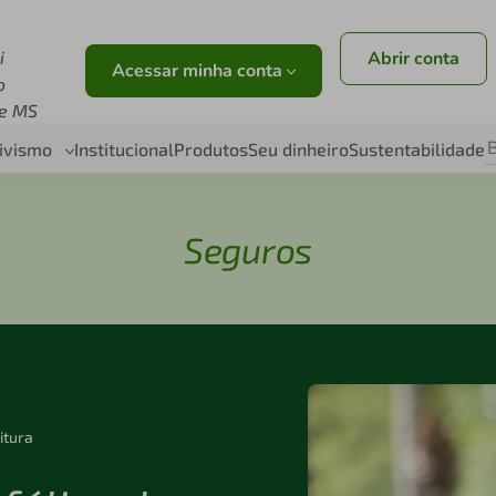
i
Abrir conta
Acessar minha conta
o
e MS
ivismo
Institucional
Produtos
Seu dinheiro
Sustentabilidade
Seguros
itura