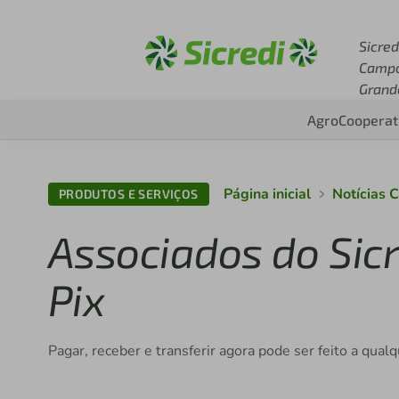
Acesse sicredi.com.br
Sicred
Camp
Grand
Agro
Cooperat
Página inicial
Notícias
PRODUTOS E SERVIÇOS
Associados do Sicr
Pix
Pagar, receber e transferir agora pode ser feito a qual