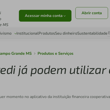
i
Abrir conta
Acessar minha conta
o
e MS
ivismo
Institucional
Produtos
Seu dinheiro
Sustentabilidade
 Campo Grande MS
Produtos e Serviços
edi já podem utilizar 
quer momento no aplicativo da instituição financeira cooperativ