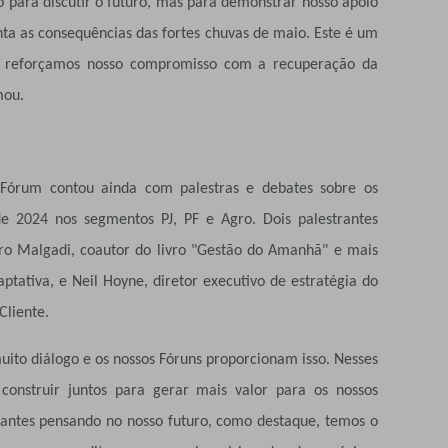
ara discutir o futuro, mas para demonstrar nosso apoio
nta as consequências das fortes chuvas de maio. Este é um
e reforçamos nosso compromisso com a recuperação da
mou.
o Fórum contou ainda com palestras e debates sobre os
de 2024 nos segmentos PJ, PF e Agro. Dois palestrantes
ro Malgadi, coautor do livro "Gestão do Amanhã" e mais
ptativa, e Neil Hoyne, diretor executivo de estratégia do
Cliente.
to diálogo e os nossos Fóruns proporcionam isso. Nesses
construir juntos para gerar mais valor para os nossos
tantes pensando no nosso futuro, como destaque, temos o