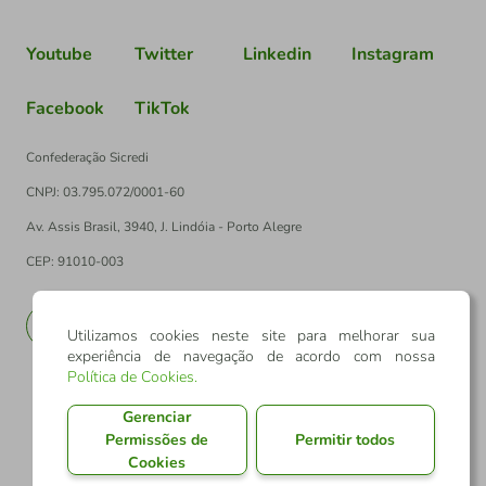
Youtube
Twitter
Linkedin
Instagram
Facebook
TikTok
Confederação Sicredi
CNPJ: 03.795.072/0001-60
Av. Assis Brasil, 3940, J. Lindóia - Porto Alegre
CEP: 91010-003
PT
EN
Utilizamos cookies neste site para melhorar sua
experiência de navegação de acordo com nossa
Política de Cookies
.
Gerenciar
Permissões de
Permitir todos
Cookies