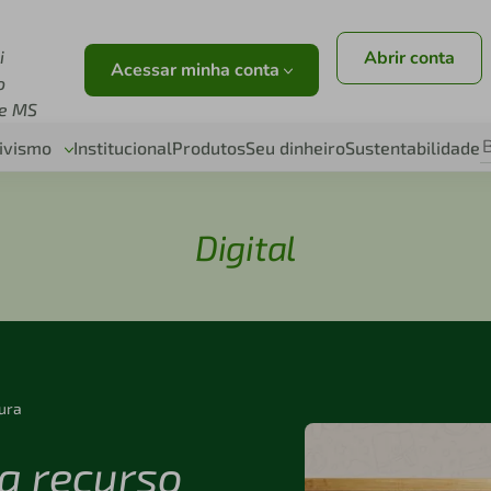
i
Abrir conta
Acessar minha conta
o
e MS
ivismo
Institucional
Produtos
Seu dinheiro
Sustentabilidade
Digital
tura
za recurso