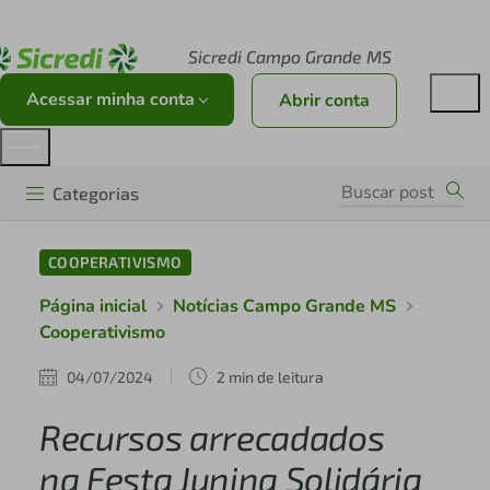
Acesse sicredi.com.br
Sicredi Campo Grande MS
Acessar minha conta
Abrir conta
Categorias
COOPERATIVISMO
Página inicial
Notícias Campo Grande MS
Cooperativismo
04/07/2024
2 min de leitura
Recursos arrecadados
na Festa Junina Solidária