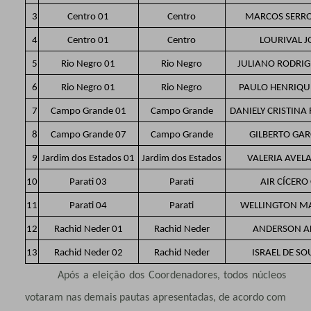
3
Centro 01
Centro
MARCOS SERR
4
Centro 01
Centro
LOURIVAL J
5
Rio Negro 01
Rio Negro
JULIANO RODRIG
6
Rio Negro 01
Rio Negro
PAULO HENRIQUE
7
Campo Grande 01
Campo Grande
DANIELY CRISTINA
8
Campo Grande 07
Campo Grande
GILBERTO GAR
9
Jardim dos Estados 01
Jardim dos Estados
VALERIA AVEL
10
Parati 03
Parati
AIR CÍCER
11
Parati 04
Parati
WELLINGTON MA
12
Rachid Neder 01
Rachid Neder
ANDERSON A
13
Rachid Neder 02
Rachid Neder
ISRAEL DE SO
Após a eleição dos Coordenadores, todos núcleos
votaram nas demais pautas apresentadas, de acordo com