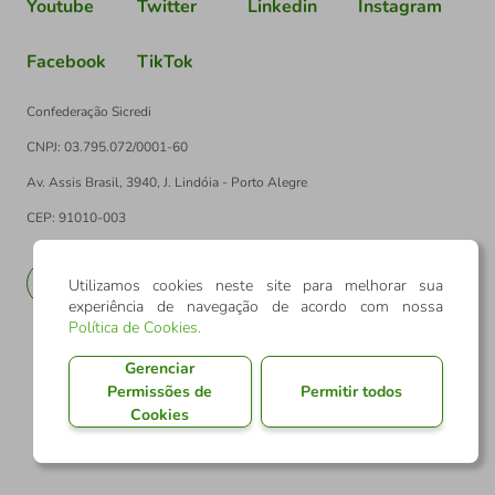
Youtube
Twitter
Linkedin
Instagram
Facebook
TikTok
Confederação Sicredi
CNPJ: 03.795.072/0001-60
Av. Assis Brasil, 3940, J. Lindóia - Porto Alegre
CEP: 91010-003
PT
EN
Utilizamos cookies neste site para melhorar sua
experiência de navegação de acordo com nossa
Política de Cookies
.
Gerenciar
Permissões de
Permitir todos
Cookies