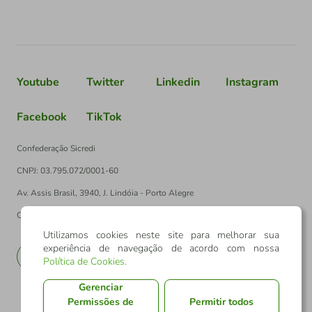
Youtube
Twitter
Linkedin
Instagram
Facebook
TikTok
Confederação Sicredi
CNPJ: 03.795.072/0001-60
Av. Assis Brasil, 3940, J. Lindóia - Porto Alegre
CEP: 91010-003
Utilizamos cookies neste site para melhorar sua
experiência de navegação de acordo com nossa
PT
EN
Política de Cookies
.
Gerenciar
Permissões de
Permitir todos