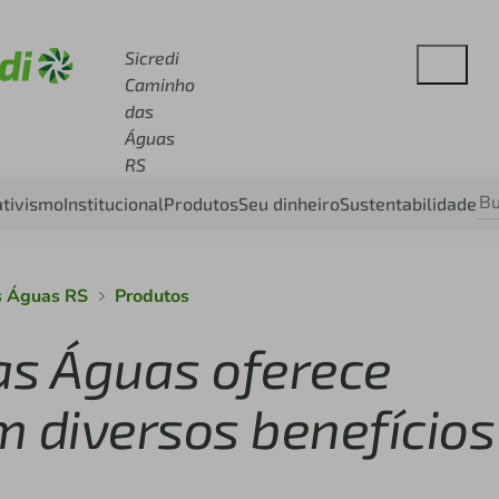
e sicredi.com.br
Sicredi
Caminho
das
Águas
RS
tivismo
Institucional
Produtos
Seu dinheiro
Sustentabilidade
s Águas RS
Produtos
as Águas oferece
m diversos benefícios