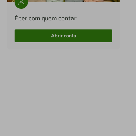
É ter com quem contar
Abrir conta