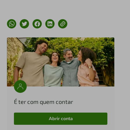
É ter com quem contar
Abrir conta