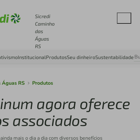
e sicredi.com.br
Sicredi
Caminho
das
Águas
RS
tivismo
Institucional
Produtos
Seu dinheiro
Sustentabilidade
s Águas RS
Produtos
atinum agora oferece
os associados
ainda mais o dia a dia com diversos benefícios