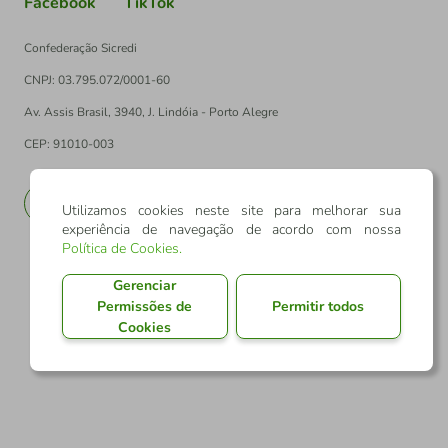
Facebook
TikTok
Confederação Sicredi
CNPJ: 03.795.072/0001-60
Av. Assis Brasil, 3940, J. Lindóia - Porto Alegre
CEP: 91010-003
PT
EN
Utilizamos cookies neste site para melhorar sua
experiência de navegação de acordo com nossa
Política de Cookies
.
Gerenciar
Permissões de
Permitir todos
Cookies