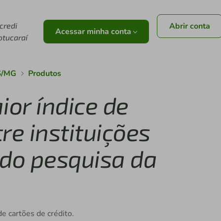
icredi
Abrir conta
Acessar minha conta
otucaraí
RS/MG
Produtos
ior índice de
e instituições
ndo pesquisa da
e cartões de crédito.