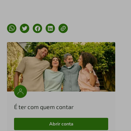
É ter com quem contar
Abrir conta