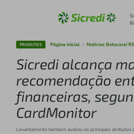
Acesse sicredi.com.br
S
B
Página inicial
Notícias Botucaraí 
PRODUTOS
Sicredi alcança ma
recomendação entr
financeiras, segu
CardMonitor
Levantamento também avaliou os principais atributos d