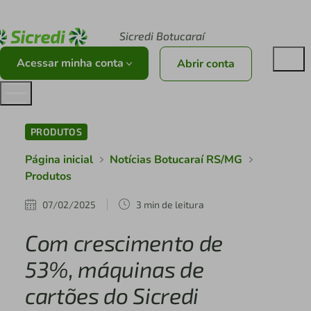
Acesse sicredi.com.br
Sicredi Botucaraí
Acessar minha conta
Abrir conta
PRODUTOS
Página inicial
Notícias Botucaraí RS/MG
Produtos
07/02/2025
3 min de leitura
Com crescimento de
53%, máquinas de
cartões do Sicredi