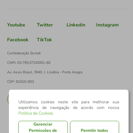
Youtube
Twitter
Linkedin
Instagram
Facebook
TikTok
Confederação Sicredi
CNPJ: 03.795.072/0001-60
Av. Assis Brasil, 3940, J. Lindóia - Porto Alegre
CEP: 91010-003
PT
EN
Utilizamos cookies neste site para melhorar sua
experiência de navegação de acordo com nossa
Política de Cookies
.
Gerenciar
Permissões de
Permitir todos