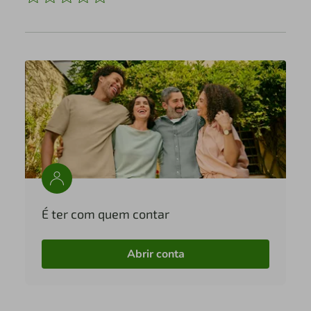
É ter com quem contar
Abrir conta