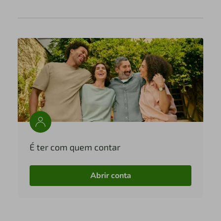
É ter com quem contar
Abrir conta