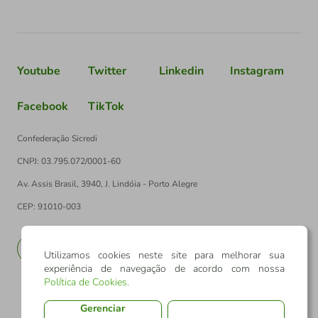
Youtube
Twitter
Linkedin
Instagram
Facebook
TikTok
Confederação Sicredi
CNPJ: 03.795.072/0001-60
Av. Assis Brasil, 3940, J. Lindóia - Porto Alegre
CEP: 91010-003
PT
EN
Utilizamos cookies neste site para melhorar sua
experiência de navegação de acordo com nossa
Política de Cookies
.
Gerenciar