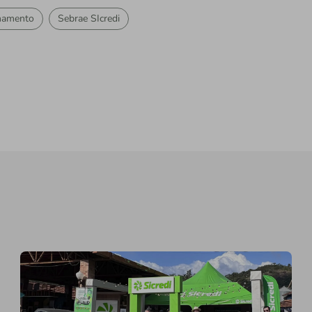
namento
Sebrae SIcredi