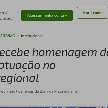
icredi
Abrir conta
Acessar minha conta
otucaraí
aí RS/MG
Institucional
í recebe homenagem d
atuação no
egional
reunindo lideranças da Zona da Mata mineira