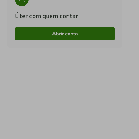
É ter com quem contar
Abrir conta