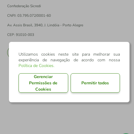
Confederação Sicredi
CNPJ: 03.795.072/0001-60
Av. Assis Brasil, 3940, J. Lindóia - Porto Alegre
CEP: 91010-003
PT
EN
Utilizamos cookies neste site para melhorar sua
experiência de navegação de acordo com nossa
Política de Cookies
.
Gerenciar
Permissões de
Permitir todos
Cookies