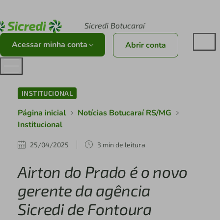
Acesse sicredi.com.br
Sicredi Botucaraí
Acessar minha conta
Abrir conta
INSTITUCIONAL
Página inicial
Notícias Botucaraí RS/MG
Institucional
25/04/2025
3 min de leitura
Airton do Prado é o novo
gerente da agência
Sicredi de Fontoura