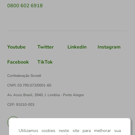
0800 602 6918
Youtube
Twitter
Linkedin
Instagram
Facebook
TikTok
Confederação Sicredi
CNPJ: 03.795.072/0001-60
Av. Assis Brasil, 3940, J. Lindóia - Porto Alegre
CEP: 91010-003
PT
EN
Utilizamos cookies neste site para melhorar sua