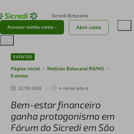
Acesse sicredi.com.br
Sicredi Botucaraí
Acessar minha conta
Abrir conta
EVENTOS
Página inicial
Notícias Botucaraí RS/MG
Eventos
22/05/2026
4 min de leitura
Bem-estar financeiro
ganha protagonismo em
Fórum do Sicredi em São