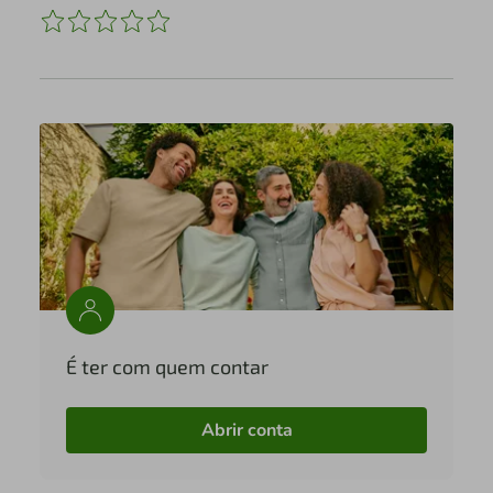
É ter com quem contar
Abrir conta