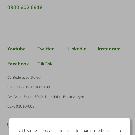
0800 602 6918
Youtube
Twitter
Linkedin
Instagram
Facebook
TikTok
Confederação Sicredi
CNPJ: 03.795.072/0001-60
Av. Assis Brasil, 3940, J. Lindóia - Porto Alegre
CEP: 91010-003
PT
EN
Utilizamos cookies neste site para melhorar sua