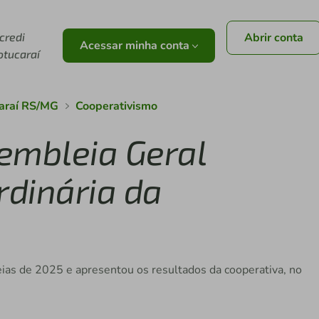
icredi
Abrir conta
Acessar minha conta
otucaraí
caraí RS/MG
Cooperativismo
sembleia Geral
rdinária da
as de 2025 e apresentou os resultados da cooperativa, no