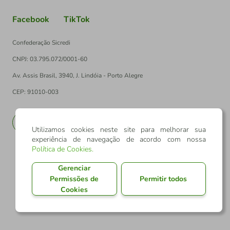
Facebook
TikTok
Confederação Sicredi
CNPJ: 03.795.072/0001-60
Av. Assis Brasil, 3940, J. Lindóia - Porto Alegre
CEP: 91010-003
PT
EN
Utilizamos cookies neste site para melhorar sua
experiência de navegação de acordo com nossa
Política de Cookies
.
Gerenciar
Permissões de
Permitir todos
Cookies