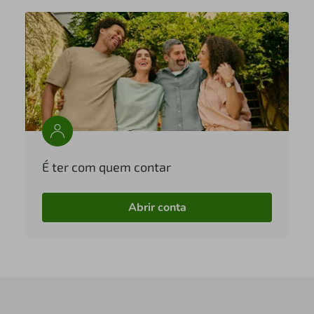
É ter com quem contar
Abrir conta