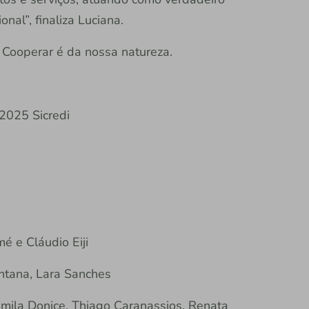
al”, finaliza Luciana.
 | Cooperar é da nossa natureza.
2025 Sicredi
é e Cláudio Eiji
ntana, Lara Sanches
amila Donice, Thiago Caranassios, Renata