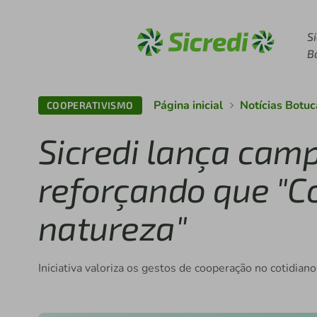
Acesse sicredi.com.br
S
B
Página inicial
Notícias Botu
COOPERATIVISMO
Sicredi lança cam
reforçando que "C
natureza"
Iniciativa valoriza os gestos de cooperação no cotidian