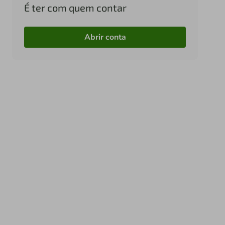
É ter com quem contar
Abrir conta