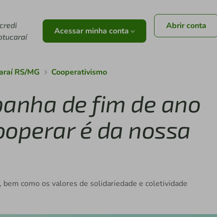
icredi
Abrir conta
Acessar minha conta
otucaraí
caraí RS/MG
Cooperativismo
panha de fim de ano
ooperar é da nossa
o, bem como os valores de solidariedade e coletividade