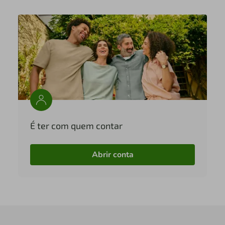
É ter com quem contar
Abrir conta