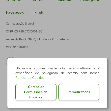
Facebook
TikTok
Confederação Sicredi
CNPJ: 03.795.072/0001-60
Av. Assis Brasil, 3940, J. Lindóia - Porto Alegre
CEP: 91010-003
PT
EN
Utilizamos cookies neste site para melhorar sua
experiência de navegação de acordo com nossa
Política de Cookies
.
Gerenciar
Permissões de
Permitir todos
Cookies