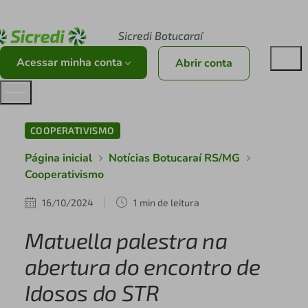
Acesse sicredi.com.br
Sicredi Botucaraí
Acessar minha conta
Abrir conta
COOPERATIVISMO
Página inicial
Notícias Botucaraí RS/MG
Cooperativismo
16/10/2024
1 min de leitura
Matuella palestra na
abertura do encontro de
Idosos do STR