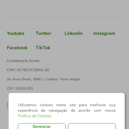
Youtube
Twitter
Linkedin
Instagram
Facebook
TikTok
Confederação Sicredi
CNPJ: 03.795.072/0001-60
Av. Assis Brasil, 3940, J. Lindóia - Porto Alegre
CEP: 91010-003
Utilizamos cookies neste site para melhorar sua
PT
EN
experiência de navegação de acordo com nossa
Política de Cookies
.
Gerenciar