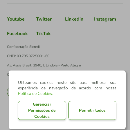
Youtube
Twitter
Linkedin
Instagram
Facebook
TikTok
Confederação Sicredi
CNPJ: 03.795.072/0001-60
Av. Assis Brasil, 3940, J. Lindóia - Porto Alegre
CEP: 91010-003
Utilizamos cookies neste site para melhorar sua
experiência de navegação de acordo com nossa
PT
EN
Política de Cookies
.
Gerenciar
Permissões de
Permitir todos
Cookies