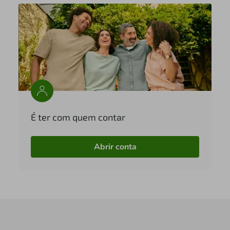
É ter com quem contar
Abrir conta