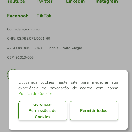
Youtube
Twitter
Linkedin
Instagram
Facebook
TikTok
Confederação Sicredi
CNPJ: 03.795.072/0001-60
Av. Assis Brasil, 3940, J. Lindóia - Porto Alegre
CEP: 91010-003
PT
EN
Utilizamos cookies neste site para melhorar sua
experiência de navegação de acordo com nossa
Política de Cookies
.
Gerenciar
Permissões de
Permitir todos
Cookies